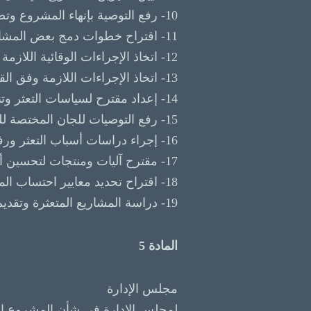
10- رفع التوصية بإنهاء المشروع وتصفيته للمدير العام الذي يقوم باتخاذ اللازم.
11- اقتراح خطوات دمج بعض المشاريع المتعثرة بما يؤدي إلي زوال تعثرها ونجاحها.
12- اتخاذ الإجراءات الوقائية اللازمة بما يمنع تعثر المشاريع؛ للمشاريع التي في طريقها إلي التعثر.
13- اتخاذ الإجراءات اللازمة وفق القواعد والضوابط والإجراءات القانونية والمحاسبية التي يضعها مجلس إدارة الصندوق.
14- إعداد مقترح لسياسات التعثر وتنفيذ خطط معالجتها.
15- رفع التوصيات للجان المختصة للمتعثرين وطرق معالجتها.
16- إجراء دراسات أسباب التعثر ورفع تقارير للاستفادة من التجارب.
17- مقترح آليات ومنتجات لتحسين أوضاع المتعثرين.
18- اقتراح تحديد معايير احتساب المخصصات وفئات المتعثر.
19- دراسة المشاريع المتعثرة وتقديم التوصيات اللازمة لزوال أسباب التعثر.
المادة 5
مجلس الإدارة
لمجلس الإدارة في شأن المشروع المتع