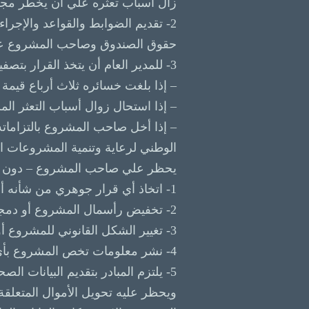
زال أسباب تعثره علي أن يخطر مجلس 
2- تقديم الضوابط والقواعد والإجرا
حقوق الصندوق وصاحب المشروع عل
3- للمدير العام أن يتخذ القرار بتصفية المشروع أو اتخاذ غير ذلك من التدابير المناسبة في الحالات الآتية:
– إذا بلغت خسائره ثلاث أرباع قيم
– إذا استحال زوال أسباب التعثر المشا
الوطني لرعاية وتنمية المشروعات الصغيرة وا
يحظر علي صاحب المشروع – دون ال
1- اتخاذ أي قرار جوهري من شأنه أن يؤثر في مصير المشروع أثناء فترة رعاية الصندوق له.
2- تخفيض رأسمال المشروع أو دمجه في مشروع آخر أو تصفيته أو بيعه أو التنازل عن العقد كله أو جزء منه إلي الغير.
3- تغيير الشكل القانوني للمشروع أو تعديل الأهداف أو الخطة المعتمدة.
4- نشر معلومات تخص المشروع بأي وسيلة من وسائل الإعلام إلا بعد الحصول علي الموافقة الخطية من المدير العام.
5- يلتزم المبادر بتقديم البيانات
ويحظر عليه تحويل الأموال المتعلقة