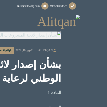
Info@alitqanlg.com
+96566988626
AL-ITQAN
أكتوبر 19, 2024
لوائح اقتص
بشأن إصدار لائ
الوطني لرعاية 
المادة 1