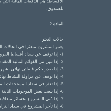
الأقساط: هي الدفعات المالية التي 
للصندوق.
المادة 2
حالات التعثر
يعتبر المشروع متعثرا في الحالات التا
1- إذا توقف عن سداد أقساط القروض المستحقة عليه في الموعد المقرر للسداد لمدة من شأنها الاضرار بالمشروع.
2- إذا تبين من القوائم المالية المقدمة من صاحب المشروع اضطراب مركزه المالي.
3- إذا صدر حكم قضائي نهائي بشهر إفلاسه.
4- إذا توقف عن مزاولة النشاط نهائيا أو جزئيا
5- إذا تعثر في سداد المستحقات المالية للمتعاملين معه من الشركات والتجار ولمدة شهرين متتالين، إن كان له مقتضي.
6- إذا بيعت بعض الموجودات الثابتة للحصول علي السيولة.
7- إذا مُني المشروع بخسائر متعاقبة لمدة سنتين وترتب عليه أن يتعارض ذلك مع المدة الائتمانية للمشروع.
8- إذا تأخر المشروع في سداد التزاماته وكان ذلك ناتجا عن سوء لمركزه المالي.