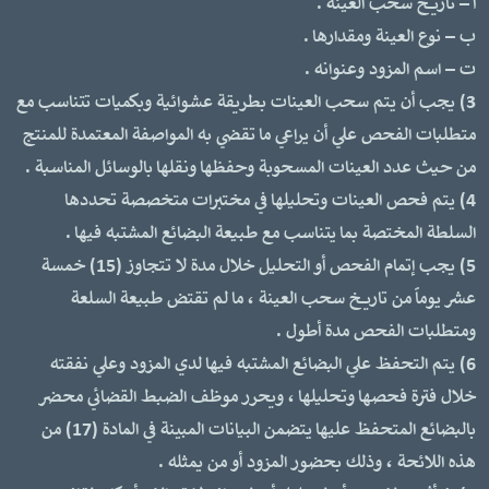
أ – تاريخ سحب العينة .
ب – نوع العينة ومقدارها .
ت – اسم المزود وعنوانه .
3) يجب أن يتم سحب العينات بطريقة عشوائية وبكميات تتناسب مع
متطلبات الفحص علي أن يراعي ما تقضي به المواصفة المعتمدة للمنتج
من حيث عدد العينات المسحوبة وحفظها ونقلها بالوسائل المناسبة .
4) يتم فحص العينات وتحليلها في مختبرات متخصصة تحددها
السلطة المختصة بما يتناسب مع طبيعة البضائع المشتبه فيها .
5) يجب إتمام الفحص أو التحليل خلال مدة لا تتجاوز (15) خمسة
عشر يوماً من تاريخ سحب العينة ، ما لم تقتض طبيعة السلعة
ومتطلبات الفحص مدة أطول .
6) يتم التحفظ علي البضائع المشتبه فيها لدي المزود وعلي نفقته
خلال فترة فحصها وتحليلها ، ويحرر موظف الضبط القضائي محضر
بالبضائع المتحفظ عليها يتضمن البيانات المبينة في المادة (17) من
هذه اللائحة ، وذلك بحضور المزود أو من يمثله .