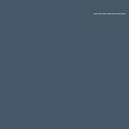
———————