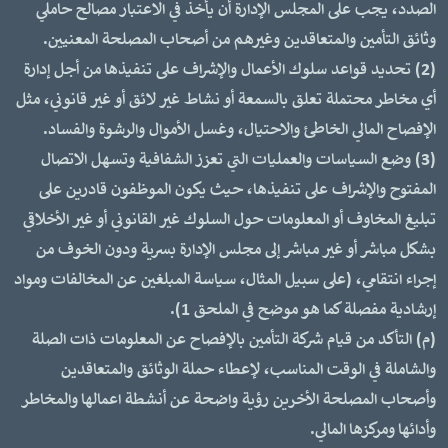
الصدد، يجب على المجلس الإدارة أن يأخذ في الاعتبار مصالح حاملي
وثائق التأمين والمتعاقدين وغيرهم من أصحاب المصلحة المعنيين.
(2) تحديد قواعد سلوك الأعمال والإشراف على تنفيذها من أجل إدارة
أي مخاطر محتملة تعلق بالسمعة أو نشاط غير لائق أو غير قانوني، مثل
الإفصاح المالي الخاطئ والاحتيال، وغسل الأموال والرشوة والفساد.
(3) وضع السياسات والعمليات التي تعزز الشفافية وتسهل الاتصال
المفتوح والإشراف على تنفيذها، حيث يكون الموظفون قادرين على
تبليغ المخاوف أو المعلومات حول السلوك غير القانوني أو غير الأخلاقي
بشكل مباشر أو غير مباشر إلى مجلس الإدارة بسرية ودون الخوف من
إجراء انتقامي، (على سبيل المثال، سياسة المبلغين عن المخالفات ومواد
إرشادية مفصلة كما هو موضح في الملحق 1).
(م) التأكد من قيام شركة التأمين بالإفصاح عن المعلومات ذات الصلة
والشاملة في الوقت المناسب، لإعطاء حملة الوثائق والمتعاقدين
وأصحاب المصلحة الأخرين رؤية واضحة عن أنشطة اعمالها والمخاطر
وأدائها ومركزها المالي.